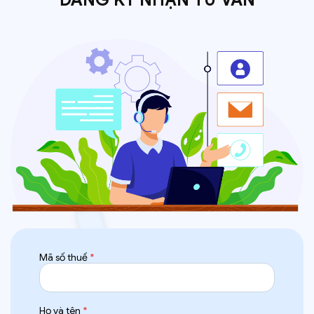
Mã số thuế
*
Họ và tên
*