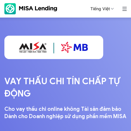
Tiếng Việt
VAY THẤU CHI
TÍN CHẤP TỰ
ĐỘNG
Cho vay thấu chi online không Tài sản đảm bảo
Dành cho Doanh nghiệp sử dụng phần mềm MISA