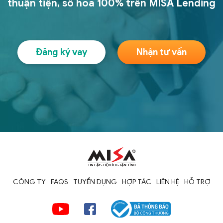
thuận tiện,
số hóa 100% trên MISA Lending
Đăng ký vay
Nhận tư vấn
CÔNG TY
FAQS
TUYỂN DỤNG
HỢP TÁC
LIÊN HỆ
HỖ TRỢ