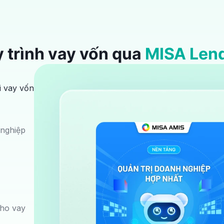
 trình vay vốn qua
MISA Len
i
vay vốn
nghiệp
ho vay