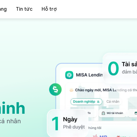
p
Tổ chức Giáo dục Tư thục
àng
Tin tức
Hỗ trợ
hàng bán lẻ
Kế toán - Thuế
ửa hàng
Kế toán HKD
ản lý cửa hàng, bán lẻ
Kế toán Hộ kinh doanh
ISA OCM
Hóa đơn điện tử
hiệp vụ bán hàng online
Phát hành và xử lý hóa đơn
inh
 cá nhân