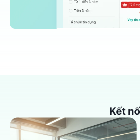
trong
1
ngày
Kết nố