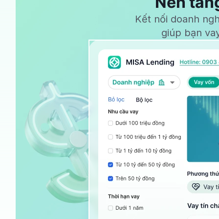
Nền tảng
Kết nối doanh ng
nghiệp
giúp bạn va
|
Phê
duyệt