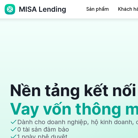
Hộ kinh doanh
Doanh nghiệ
Sản phẩm
Khách h
Cửa 
MISA
HOT - Đáp ứng Nghị định 70
C
Bộ giải pháp Hộ kinh doanh
Qu
Hóa đơn điện tử từ máy tính tiền
M
Bán hàng - Hóa đơn - Khai thuế
Ng
Xem chi tiết
Lending:
Nền tảng kết nối
Kết
Vay vốn thông m
Dành cho doanh nghiệp,
hộ kinh doanh
,
nối
0 tài sản đảm bảo
1 ngày phê duyệt