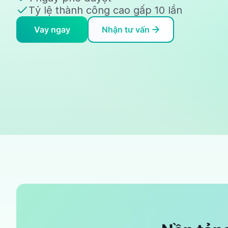
Tỷ lệ thành công cao gấp 10 lần
Vay ngay
Nhận tư vấn
vay
tín
chấp
doanh