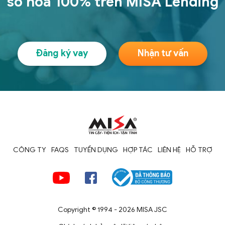
số hóa 100% trên MISA Lending
Đăng ký vay
Nhận tư vấn
CÔNG TY
FAQS
TUYỂN DỤNG
HỢP TÁC
LIÊN HỆ
HỖ TRỢ
Copyright © 1994 - 2026 MISA JSC